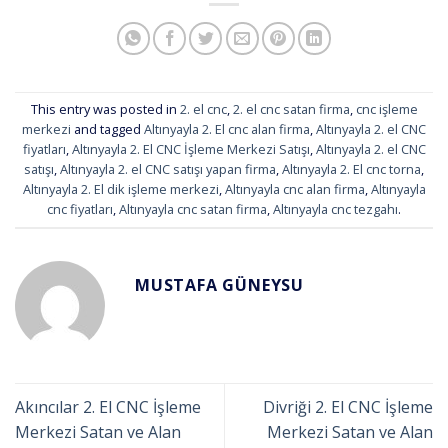
This entry was posted in
2. el cnc
,
2. el cnc satan firma
,
cnc işleme
merkezi
and tagged
Altınyayla 2. El cnc alan firma
,
Altınyayla 2. el CNC
fiyatları
,
Altınyayla 2. El CNC İşleme Merkezi Satışı
,
Altınyayla 2. el CNC
satışı
,
Altınyayla 2. el CNC satışı yapan firma
,
Altınyayla 2. El cnc torna
,
Altınyayla 2. El dik işleme merkezi
,
Altınyayla cnc alan firma
,
Altınyayla
cnc fiyatları
,
Altınyayla cnc satan firma
,
Altınyayla cnc tezgahı
.
MUSTAFA GÜNEYSU
Akıncılar 2. El CNC İşleme
Divriği 2. El CNC İşleme
Merkezi Satan ve Alan
Merkezi Satan ve Alan