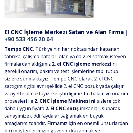
El CNC İşleme Merkezi Satan ve Alan Firma |
+90 533 456 20 64
Tempo CNC
, Türkiye’nin her noktasından kapanan
fabrika, çalışma hataları olan ya da 2. el satmak isteyen
firmalardan aldığımız
2. el CNC işleme
merkezi
ni
gerekli onarım, bakım ve test işlemlerine tabi tutup
sizlere sunmaktayız. Tempo CNC olarak 2. el CNC
sattığımız gibi aynı şekilde 2. el CNC bozuk yada çalışır
vaziyette almaktayız. Geliştirdiğimiz bu bakım ve onarım
prosesleri ile
2. CNC İşleme Makinesi
ni
sizlere çok
daha uygun fiyata
2. El CNC satış
imkanları sunarak
sanayimize ciddi faydalar sağlamak en büyük
amaçlarımızdandır. Firmamız için en önemli unsurlardan
biri müşterilerimizin güvenini kazanmak ve