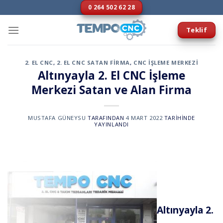
İçeriğe
0 264 502 62 28
atla
Teklif
2. EL CNC
,
2. EL CNC SATAN FIRMA
,
CNC IŞLEME MERKEZI
Altınyayla 2. El CNC İşleme
Merkezi Satan ve Alan Firma
MUSTAFA GÜNEYSU
TARAFINDAN
4 MART 2022
TARIHINDE
YAYINLANDI
Altınyayla 2.