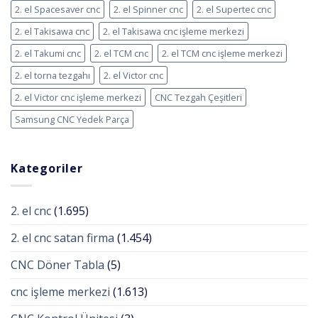
2. el Spacesaver cnc
2. el Spinner cnc
2. el Supertec cnc
2. el Takisawa cnc
2. el Takisawa cnc işleme merkezi
2. el Takumi cnc
2. el TCM cnc
2. el TCM cnc işleme merkezi
2. el torna tezgahı
2. el Victor cnc
2. el Victor cnc işleme merkezi
CNC Tezgah Çeşitleri
Samsung CNC Yedek Parça
Kategoriler
2. el cnc
(1.695)
2. el cnc satan firma
(1.454)
CNC Döner Tabla
(5)
cnc işleme merkezi
(1.613)